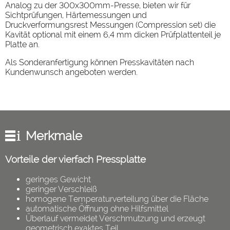
Analog zu der 300x300mm-Presse, bieten wir für
Sichtprüfungen, Härtemessungen und
Druckverformungsrest Messungen (Compression set) die
Kavität optional mit einem 6,4 mm dicken Prüfplattenteil je
Platte an.
Als Sonderanfertigung können Presskavitäten nach
Kundenwunsch angeboten werden.
Merkmale
Vorteile der vierfach Pressplatte
geringes Gewicht
geringer Verschleiß
homogene Temperaturverteilung über die Fläche
automatische Öffnung ohne Hilfsmittel
Überlauf vermeidet Verschmutzung und erzeugt
geometrisch exaktes Teil