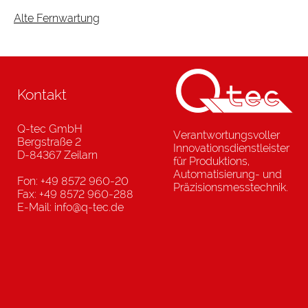
Alte Fernwartung
Kontakt
Q-tec GmbH
Verantwortungsvoller
Bergstraße 2
Innovationsdienstleister
D-84367 Zeilarn
für Produktions,
Automatisierung- und
Fon: +49 8572 960-20
Präzisionsmesstechnik.
Fax: +49 8572 960-288
E-Mail: info@q-tec.de