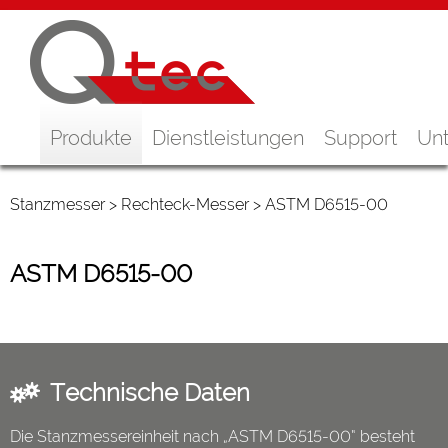
Produkte
Dienstleistungen
Support
Un
Stanzmesser
>
Rechteck-Messer
> ASTM D6515-00
ASTM D6515-00
Technische Daten
Die Stanzmessereinheit nach „ASTM D6515-00“ besteht