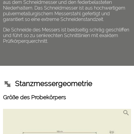
aus dem Schneidmesser und den federbelasteten
Niederhaltern. Das Schneidmesser ist aus hochwertigem
pulvermetallurgischem Messerstahl gefertigt und
garantiert so eine extreme Schneidenstandzeit.
Die Schneide des Messers ist beidseitig schräg geschliffen
und führt so zu senkrechten Schnittlinien mit exaktem
Prüfkörperquerchnitt.
Stanzmessergeometrie
Größe des Probekörpers