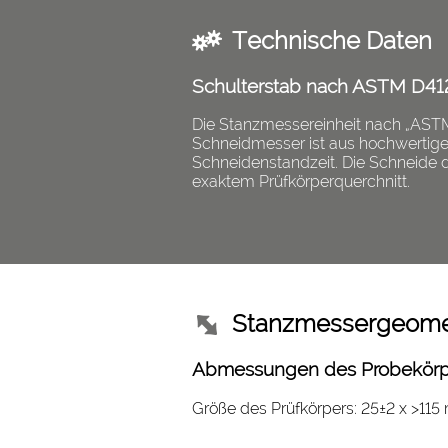
Technische Daten
Schulterstab nach ASTM D412
Die Stanzmessereinheit nach „AST
Schneidmesser ist aus hochwertige
Schneidenstandzeit. Die Schneide de
exaktem Prüfkörperquerchnitt.
Stanzmessergeome
Abmessungen des Probekörp
Größe des Prüfkörpers: 25±2 x >11