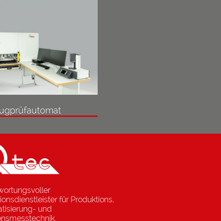
ugprüfautomat
wortungsvoller
ionsdienstleister für Produktions,
tisierung- und
ionsmesstechnik.