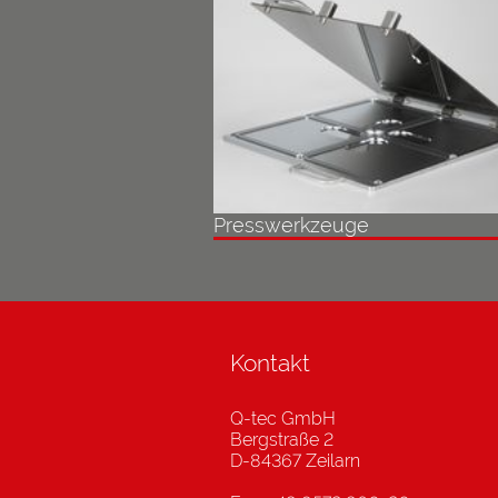
Presswerkzeuge
Kontakt
Q-tec GmbH
Bergstraße 2
D-84367 Zeilarn