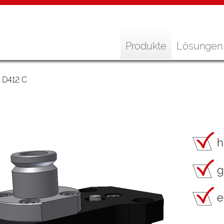
Produkte
Lösungen
 D412 C
h
g
e