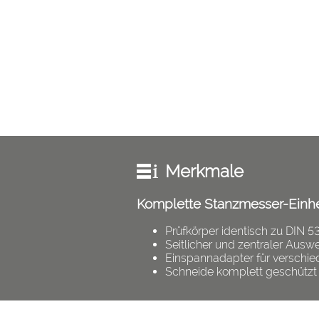
Merkmale
Komplette Stanzmesser-Einhe
Prüfkörper identisch zu DIN 
Seitlicher und zentraler Ausw
Einspannadapter für verschie
Schneide komplett geschützt