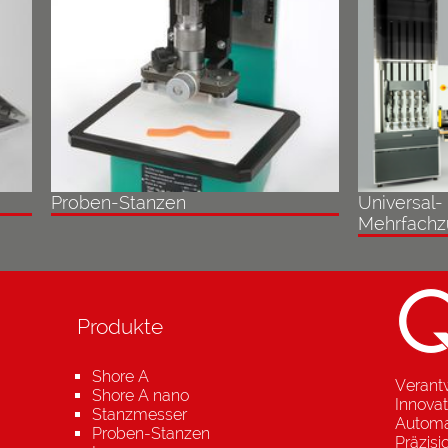
Proben-Stanzen
Universal-
Mehrfachz
Produkte
Shore A
Verant
Shore A nano
Innovat
Stanzmesser
Automa
Proben-Stanzen
Präzis