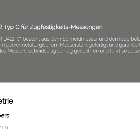
 Typ C für Zugfestigkeits-Messungen
M D412-C“ besteht aus dem Schneidmesser und den federbelas
m pulvermetallurgischem Messerstahl gefertigt und garantiert
s Messers ist beidseitig schräg geschliffen und führt so zu se
trie
ers
5 mm