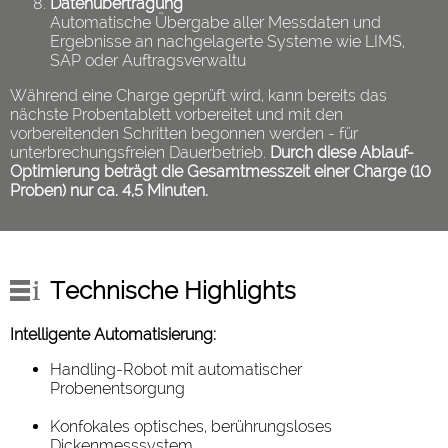
Datenübertragung
Automatische Übergabe aller Messdaten und
Ergebnisse an nachgelagerte Systeme wie LIMS,
SAP oder Auftragsverwaltu
Während eine Charge geprüft wird, kann bereits das
nächste Probentablett vorbereitet und mit den
vorbereitenden Schritten begonnen werden - für
unterbrechungsfreien Dauerbetrieb.
Durch diese Ablauf-
Optimierung beträgt die Gesamtmesszeit einer Charge (10
Proben) nur ca. 4,5 Minuten.
Technische Highlights
Intelligente Automatisierung:
Handling-Robot mit automatischer
Probenentsorgung
Konfokales optisches, berührungsloses
Dickenmesssystem