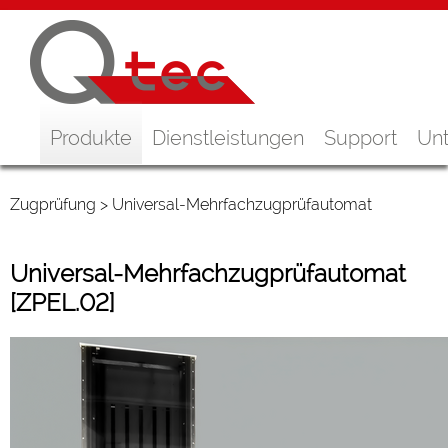
Produkte
Dienstleistungen
Support
Un
Zugprüfung
> Universal-Mehrfachzugprüfautomat
Universal-Mehrfachzugprüfautomat
[ZPEL.02]