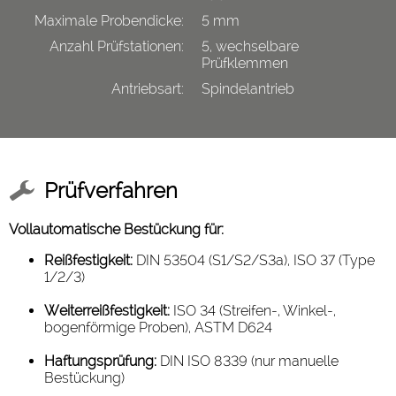
Maximale Probendicke:
5 mm
Anzahl Prüfstationen:
5, wechselbare
Prüfklemmen
Antriebsart:
Spindelantrieb
Prüfverfahren
Vollautomatische Bestückung für:
Reißfestigkeit:
DIN 53504 (S1/S2/S3a), ISO 37 (Type
1/2/3)
Weiterreißfestigkeit:
ISO 34 (Streifen-, Winkel-,
bogenförmige Proben), ASTM D624
Haftungsprüfung:
DIN ISO 8339 (nur manuelle
Bestückung)