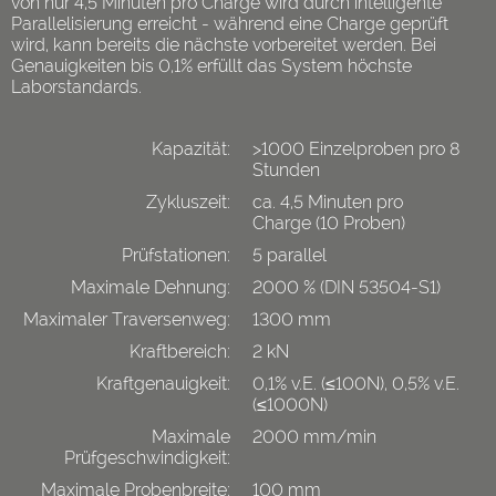
von nur 4,5 Minuten pro Charge wird durch intelligente
Parallelisierung erreicht - während eine Charge geprüft
wird, kann bereits die nächste vorbereitet werden. Bei
Genauigkeiten bis 0,1% erfüllt das System höchste
Laborstandards.
Kapazität:
>1000 Einzelproben pro 8
Stunden
Zykluszeit:
ca. 4,5 Minuten pro
Charge (10 Proben)
Prüfstationen:
5 parallel
Maximale Dehnung:
2000 % (DIN 53504-S1)
Maximaler Traversenweg:
1300 mm
Kraftbereich:
2 kN
Kraftgenauigkeit:
0,1% v.E. (≤100N), 0,5% v.E.
(≤1000N)
Maximale
2000 mm/min
Prüfgeschwindigkeit:
Maximale Probenbreite:
100 mm