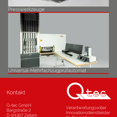
Presswerkzeuge
Universal-Mehrfachzugprüfautomat
Kontakt
Q-tec GmbH
Verantwortungsvoller
Bergstraße 2
Innovationsdienstleister
D-84367 Zeilarn